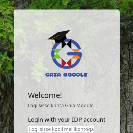
Jäta vahele peasisuni
Welcome!
Logi sisse kohta Gaia Moodle
Login with your IDP account
Logi sisse kooli meilikontoga