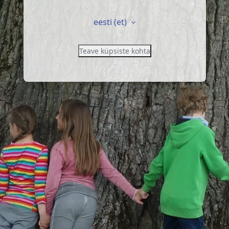
eesti ‎(et)‎
Teave küpsiste kohta